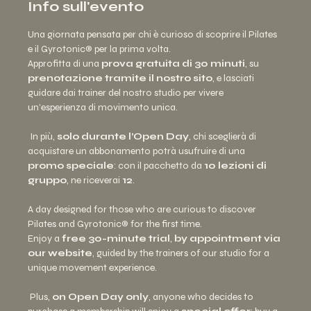
Info sull'evento
Una giornata pensata per chi è curioso di scoprire il Pilates 
e il Gyrotonic® per la prima volta. 
Approfitta di una 
prova gratuita di 30 minuti
, su 
prenotazione tramite il nostro sito
, e lasciati 
guidare dai trainer del nostro studio per vivere 
un’esperienza di movimento unica.
 In più, 
solo durante l’Open Day
, chi sceglierà di 
acquistare un abbonamento potrà usufruire di una 
promo speciale
: con il pacchetto da 
10 lezioni di 
gruppo
, ne riceverai 
12
.
A day designed for those who are curious to discover 
Pilates and Gyrotonic® for the first time. 
Enjoy a 
free 30-minute trial
, 
by appointment via 
our website
, guided by the trainers of our studio for a 
unique movement experience.
 Plus, 
on Open Day only
, anyone who decides to 