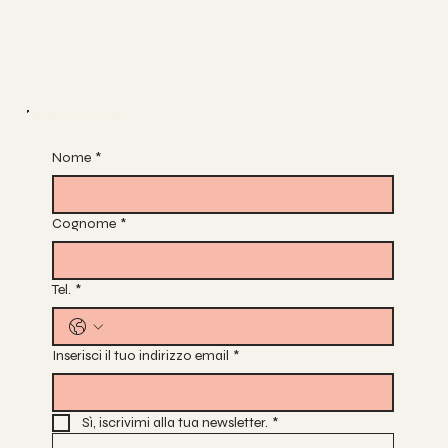
Iscriviti
CLASSI
COMPRA UNA LEZIONE
Rimaniamo in contatto
Nome
*
Cognome
*
Tel.
*
Inserisci il tuo indirizzo email
*
Sì, iscrivimi alla tua newsletter.
*