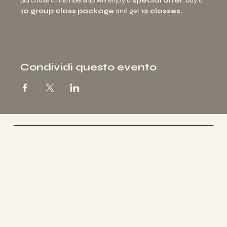
purchase a membership will enjoy a 
special offer
: buy a 
10 group class package
 and get 
12 classes.
Condividi questo evento
Social
FACEBOOK
INSTAGRAM
Lo studio
INFO
CONTATTI